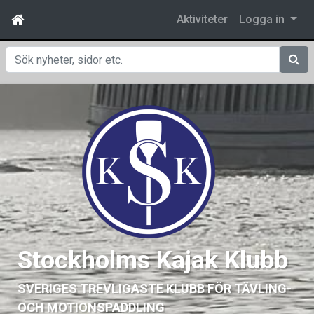
Aktiviteter
Logga in
Sök
Stockholms Kajak Klubb
SVERIGES TREVLIGASTE KLUBB FÖR TÄVLING-
OCH MOTIONSPADDLING