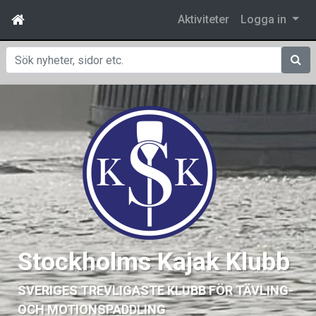
Aktiviteter
Logga in
Sök
Stockholms Kajak Klubb
SVERIGES TREVLIGASTE KLUBB FÖR TÄVLING-
OCH MOTIONSPADDLING