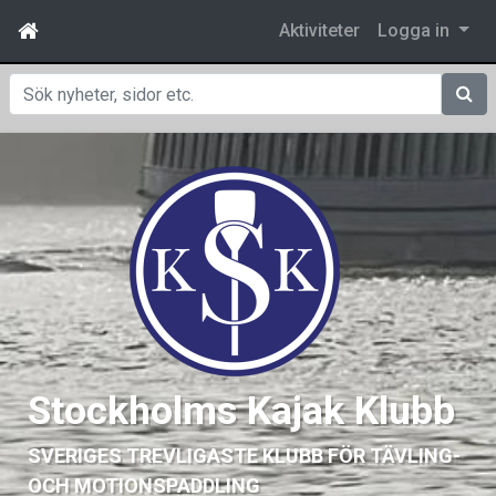
Aktiviteter
Logga in
Sök
Stockholms Kajak Klubb
SVERIGES TREVLIGASTE KLUBB FÖR TÄVLING-
OCH MOTIONSPADDLING