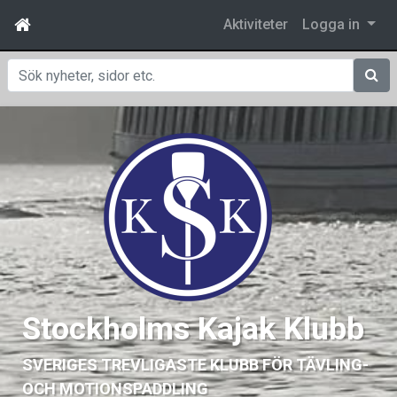
Aktiviteter
Logga in
Sök
Stockholms Kajak Klubb
SVERIGES TREVLIGASTE KLUBB FÖR TÄVLING-
OCH MOTIONSPADDLING