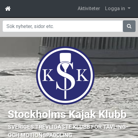
Aktiviteter
Logga in
Sök
Stockholms Kajak Klubb
SVERIGES TREVLIGASTE KLUBB FÖR TÄVLING-
OCH MOTIONSPADDLING