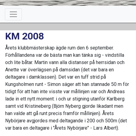
KM 2008
Årets klubbmästerskap ägde rum den 6 september.
Förhållandena var de bästa man kan tänka sig - vindstilla
och lite båtar. Martin vann alla distanser på herrsidan och
Anette var överlägsen på damsidan (det var bara en
deltagare i damklassen). Det var en tuff strid på
Kungsholmen runt - Simon säger att han stannade 50 m för
tidigt för att han inte visste var mållinjen var och Andreas
lade in ett nytt moment: i och ur stigning utanför Karlberg
samt vid Kristineberg (Björn Nyberg gjorde likadant men
han valde att gå runt precis framför mållinjen). Årets
Nybörjare avgjordes med deltagande i 200 och 500m (det
var bara en deltagare i "Årets Nybörjare" - Lars Albert).