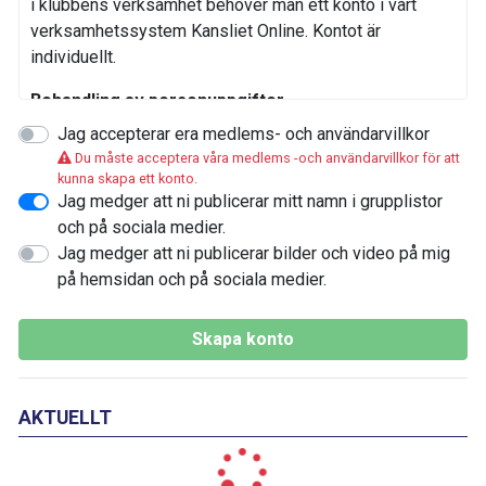
i klubbens
verksamhet behöver man ett konto i vårt
verksamhetssystem Kansliet Online. Kontot är
individuellt.
Behandling av personuppgifter
Jag accepterar era medlems- och användarvillkor
För att föreningen ska kunna bedriva sin verksamhet
Du måste acceptera våra medlems -och användarvillkor för att
som medlemmarna önskar och krav inom
kunna skapa ett konto.
idrottsrörelsen behandlas personuppgifter nödvändiga
Jag medger att ni publicerar mitt namn i grupplistor
för olika ändamål kopplade till verksamheten på ett
och på sociala medier.
säkert sätt i enlighet med GDPR.
Jag medger att ni publicerar bilder och video på mig
på hemsidan och på sociala medier.
Vi behandlar personuppgifter för att bland annat kunna;
Hantera medlemskap, ta emot anmälningar till och
Skapa konto
administrera aktiviteter, kontakta medlemmar och
målsmän, debitera och bokföra avgifter och annan
försäljning, ansöka om bidrag mm.
AKTUELLT
Man kan själv finna, uppdatera och göra utdrag av sina
personuppgifter genom inloggning på medlemskontot.