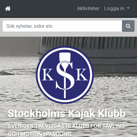
Aktiviteter
Logga in
Sök
Stockholms Kajak Klubb
SVERIGES TREVLIGASTE KLUBB FÖR TÄVLING-
OCH MOTIONSPADDLING