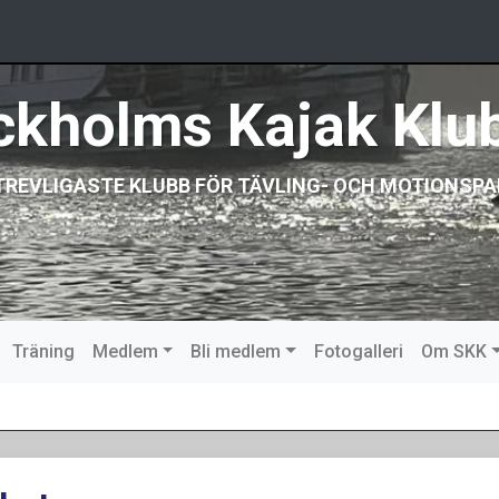
ckholms Kajak Klu
TREVLIGASTE KLUBB FÖR TÄVLING- OCH MOTIONSPA
Träning
Medlem
Bli medlem
Fotogalleri
Om SKK