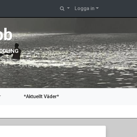
Logga in
bb
DDLING
*Aktuellt Väder*