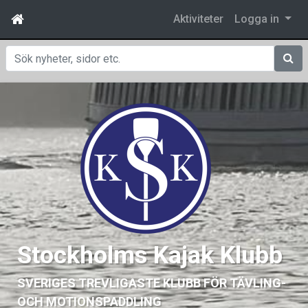
Aktiviteter
Logga in
Sök
Stockholms Kajak Klubb
SVERIGES TREVLIGASTE KLUBB FÖR TÄVLING-
OCH MOTIONSPADDLING