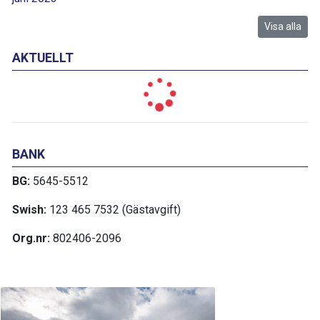
Visa alla
AKTUELLT
BANK
BG:
5645-5512
Swish:
123 465 7532 (Gästavgift)
Org.nr:
802406-2096