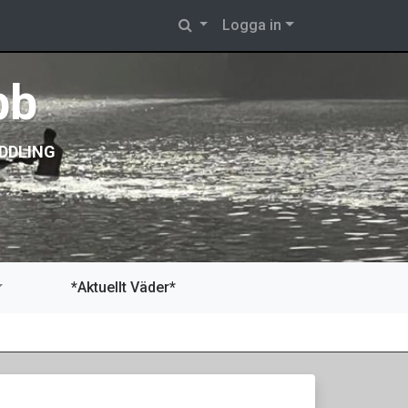
Logga in
bb
DDLING
*Aktuellt Väder*