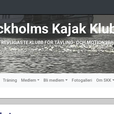
ckholms Kajak Klu
TREVLIGASTE KLUBB FÖR TÄVLING- OCH MOTIONSPA
Träning
Medlem
Bli medlem
Fotogalleri
Om SKK