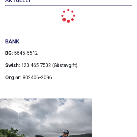
AKTUELLT
BANK
BG:
5645-5512
Swish:
123 465 7532 (Gästavgift)
Org.nr:
802406-2096