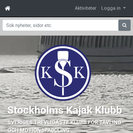
Aktiviteter
Logga in
Sök
Stockholms Kajak Klubb
SVERIGES TREVLIGASTE KLUBB FÖR TÄVLING-
OCH MOTIONSPADDLING