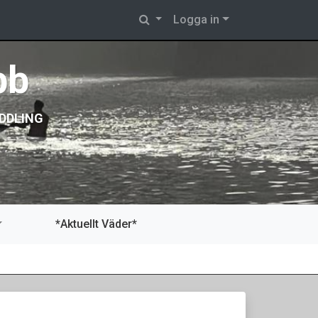
Logga in
bb
DDLING
*Aktuellt Väder*