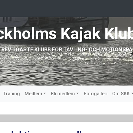
ckholms Kajak Klu
TREVLIGASTE KLUBB FÖR TÄVLING- OCH MOTIONSPA
Träning
Medlem
Bli medlem
Fotogalleri
Om SKK