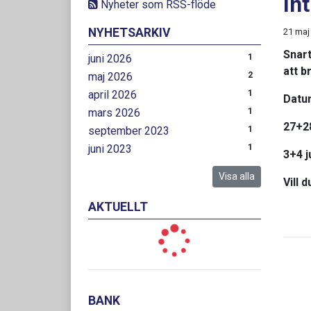
In
Nyheter som RSS-flöde
NYHETSARKIV
21 maj
Snart
juni 2026
1
att b
maj 2026
2
april 2026
1
Datu
mars 2026
1
27+28
september 2023
1
juni 2023
1
3+4 j
Visa alla
Vill 
AKTUELLT
BANK