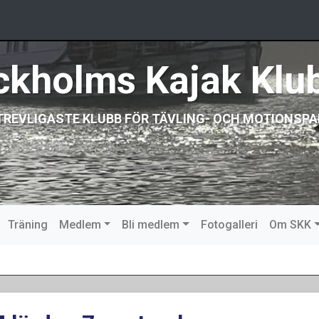
ckholms Kajak Klu
TREVLIGASTE KLUBB FÖR TÄVLING- OCH MOTIONSPA
Träning
Medlem
Bli medlem
Fotogalleri
Om SKK