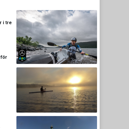
 i tre
 för
.