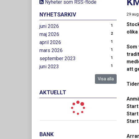
KM
Nyheter som RSS-flöde
NYHETSARKIV
29 aug
Stock
juni 2026
1
olika
maj 2026
2
april 2026
1
Som v
mars 2026
1
tradi
september 2023
1
medle
juni 2023
1
att g
Visa alla
Tider
AKTUELLT
Anmäl
Start
Start
Start
BANK
Arran