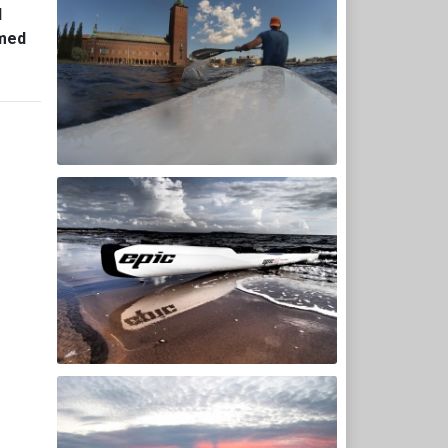
l
 med