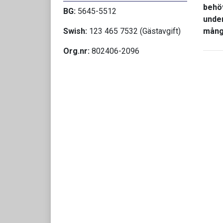
behöv
BG:
5645-5512
under
Swish:
123 465 7532 (Gästavgift)
mång
Org.nr:
802406-2096