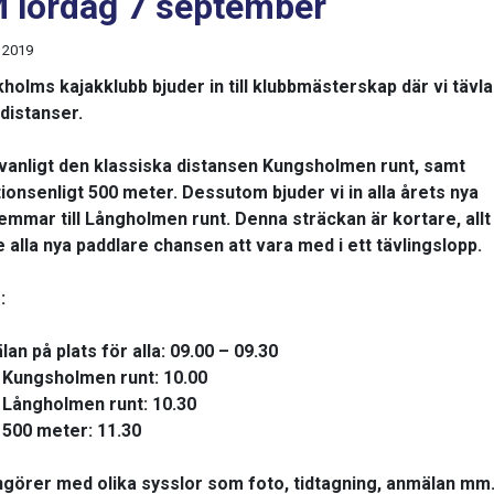
 lördag 7 september
 2019
holms kajakklubb bjuder in till klubbmästerskap där vi tävlar
 distanser.
anligt den klassiska distansen Kungsholmen runt, samt
tionsenligt 500 meter. Dessutom bjuder vi in alla årets nya
mmar till Långholmen runt. Denna sträckan är kortare, allt
e alla nya paddlare chansen att vara med i ett tävlingslopp.
:
an på plats för alla: 09.00 – 09.30
 Kungsholmen runt: 10.00
 Långholmen runt: 10.30
 500 meter: 11.30
görer med olika sysslor som foto, tidtagning, anmälan mm