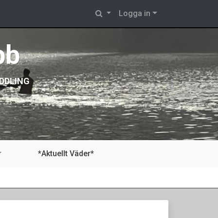
Logga in
bb
DDLING
*Aktuellt Väder*