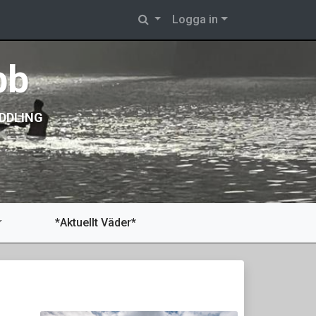
Logga in
bb
DDLING
*Aktuellt Väder*