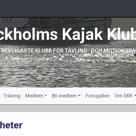
ckholms Kajak Klu
TREVLIGASTE KLUBB FÖR TÄVLING- OCH MOTIONSPA
Träning
Medlem
Bli medlem
Fotogalleri
Om SKK
heter