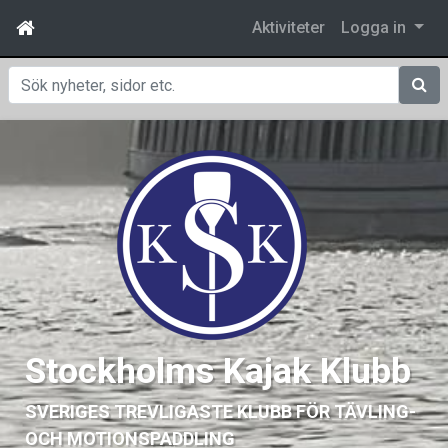
Aktiviteter
Logga in
Sök
Stockholms Kajak Klubb
SVERIGES TREVLIGASTE KLUBB FÖR TÄVLING-
OCH MOTIONSPADDLING