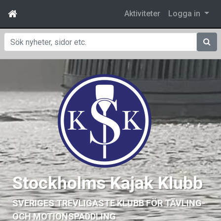
Aktiviteter
Logga in
Sök
Stockholms Kajak Klubb
SVERIGES TREVLIGASTE KLUBB FÖR TÄVLING-
OCH MOTIONSPADDLING