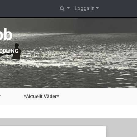
Logga in
bb
DDLING
*Aktuellt Väder*