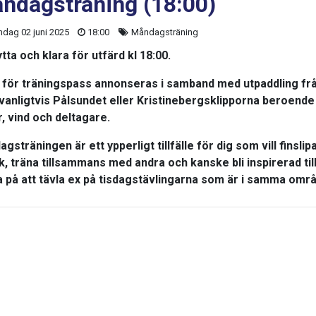
ndagsträning (18:00)
dag 02 juni 2025
18:00
Måndagsträning
ta och klara för utfärd kl 18:00.
 för träningspass annonseras i samband med utpaddling fr
vanligtvis Pålsundet eller Kristinebergsklipporna beroende
, vind och deltagare.
gsträningen är ett ypperligt tillfälle för dig som vill finslipa
k, träna tillsammans med andra och kanske bli inspirerad till
 på att tävla ex på tisdagstävlingarna som är i samma omr