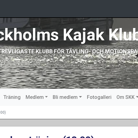
ckholms Kajak Klu
TREVLIGASTE KLUBB FÖR TÄVLING- OCH MOTIONSPA
Träning
Medlem
Bli medlem
Fotogalleri
Om SKK
:00)