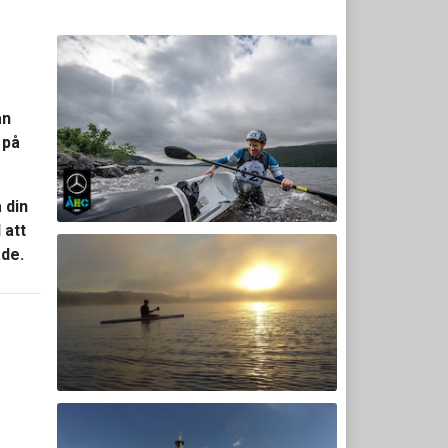
ån
 på
 din
 att
åde.