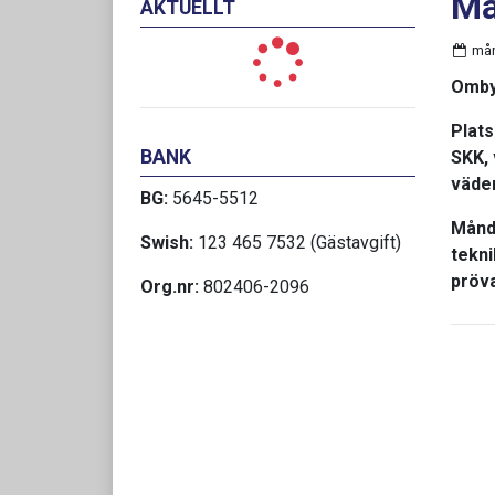
Må
AKTUELLT
mån
Ombyt
Plats
BANK
SKK, 
väder
BG:
5645-5512
Månda
Swish:
123 465 7532 (Gästavgift)
tekni
pröva
Org.nr:
802406-2096