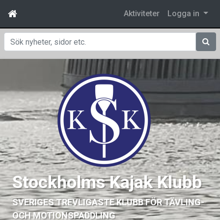
Aktiviteter
Logga in
Sök
Stockholms Kajak Klubb
SVERIGES TREVLIGASTE KLUBB FÖR TÄVLING-
OCH MOTIONSPADDLING